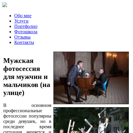
Обо мне
Услуги
Портфолио
Фотошкола
Отзывы
Контакты
Мужская
фотосессия
для мужчин и
мальчиков (на
улице)
В основном
профессиональные
фотосессии популярны
среди девушек, но в
последнее время
ситуация меняется и