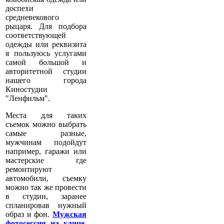
доспехи
средневекового
рыцаря. Для подбора
соответствующей
одежды или реквизита
я пользуюсь услугами
самой большой и
авторитетной студии
нашего города
Киностудии
"Ленфильм".
Места для таких
съемок можно выбрать
самые разные,
мужчинам подойдут
например, гаражи или
мастерские где
ремонтируют
автомобили, съемку
можно так же провести
в студии, заранее
спланировав нужный
образ и фон.
Мужская
фотосессия на улице
,