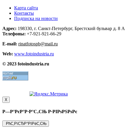
Карта сайта
Контакты
Подписка на новости
Адрес:
198330, г. Санкт-Петербург, Брестский бульвар д. 8 А
Телефоны:
+7-921-921-66-29
E-mail:
rinatfotospb@mail.ru
Web:
www.fotoindustria.ru
© 2023 fotoindustria.ru
X
Р—Р°РєР°Р·Р°С‚СЊ
Р·РІРѕРЅРѕРє