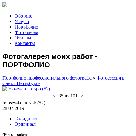
Обо мне
Услуги
Портфолио
Фотошкола
Отзывы
Контакты
Фотогалерея моих работ -
ПОРТФОЛИО
Портфолио профессионального фотографа
»
Фотосессия в
Санкт-Петербурге
<
35 из 101
>
fotosessia_in_spb (52)
28.07.2019
Слайд-шоу
Оригинал
Фотографии